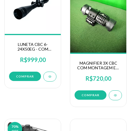
LUNETA CBC 6-
24X50EG - COM
RETICULO
VERMELHO/VERDE
R$999,00
30MM
MAGNIFIER 3X CBC
COM MONTAGEM EM
CHAPA DE ACO (201)
R$720,00
70
%