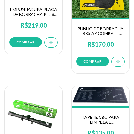
EMPUNHADURA PLACA
DE BORRACHA PT58
HC/PLUS COMBAT
R$219,00
PUNHO DE BORRACHA
RR5 AP COMBAT -
EMPUNHADURA
ANATÔMICA
R$170,00
REVÓLVER ROSSI 5T
TAPETE CBC PARA
LIMPEZA E
MANUTENÇÃO DE
ARMAS OU BASE
R$135,00