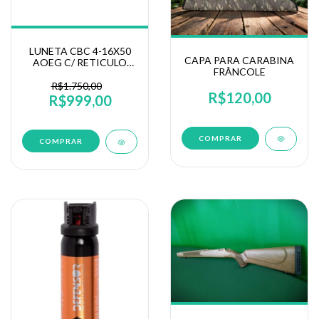
LUNETA CBC 4-16X50
CAPA PARA CARABINA
AOEG C/ RETICULO
FRÂNCOLE
VERMELHO / VERDE
25.4MM (197)
R$1.750,00
R$120,00
R$999,00