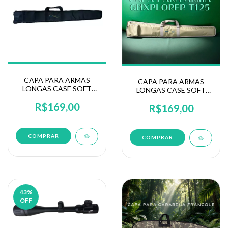
CAPA PARA ARMAS
CAPA PARA ARMAS
LONGAS CASE SOFT
LONGAS CASE SOFT
T125P PRETO
GNXPLORER T125T
GNXPLORER
R$169,00
TAN
R$169,00
43
%
OFF