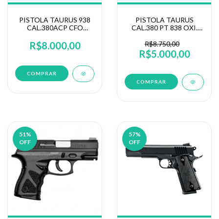
PISTOLA TAURUS 938
PISTOLA TAURUS
CAL.380ACP CFO
CAL.380 PT 838 OXI.
VINTAGE EDITION
15+1 COMPACTA
(75008511)
R$8.000,00
R$8.750,00
R$5.000,00
51
%
57
%
OFF
OFF