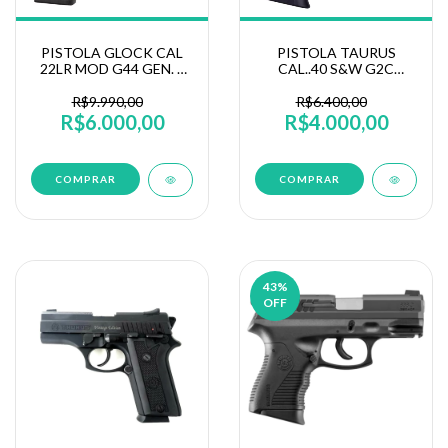
PISTOLA GLOCK CAL
PISTOLA TAURUS
22LR MOD G44 GEN. 5
CAL..40 S&W G2C
OX 10T
10+1T INOX/FOSCO
R$9.990,00
R$6.400,00
R$6.000,00
R$4.000,00
43
%
OFF