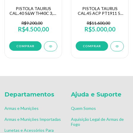
PISTOLA TAURUS
PISTOLA TAURUS
CAL..40 S&W TH40C 3,5"
CAL.45 ACP PT1911 5"
OXIDADO
8+1 CARBONO/FOSCO
CLÁSSICA
R$9.200,00
R$11.600,00
R$4.500,00
R$5.000,00
Departamentos
Ajuda e Suporte
Armas e Munições
Quem Somos
Armas e Munições Importadas
Aquisição Legal de Armas de
Fogo
Lunetas e Acessórios Para