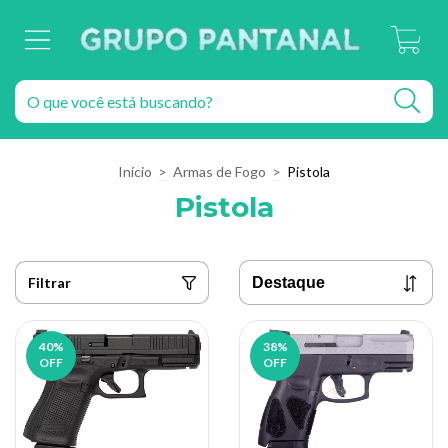
0
Início
>
Armas de Fogo
>
Pistola
Pistola
Filtrar
40
%
38
%
OFF
OFF