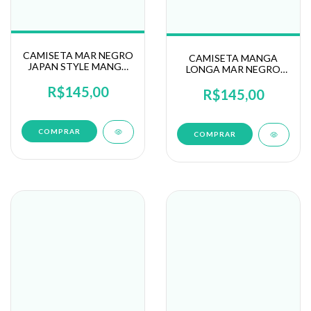
CAMISETA MAR NEGRO
CAMISETA MANGA
JAPAN STYLE MANGA
LONGA MAR NEGRO
LONGA (30200)
XPROTECTION
R$145,00
ESTAMPADA COM
R$145,00
CAPUZ (30146)
COMPRAR
COMPRAR