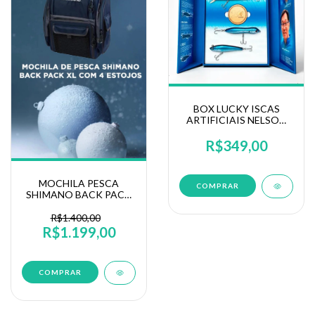
BOX LUCKY ISCAS
ARTIFICIAIS NELSON
NAKAMURA EDIÇÃO
LIMITADA 20 ANOS
R$349,00
MOCHILA PESCA
SHIMANO BACK PACK
XL COM 4 ESTOJOS
R$1.400,00
R$1.199,00