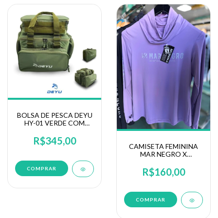
BOLSA DE PESCA DEYU
HY-01 VERDE COM
BOLSA DE MÃO PARA
CARRETILHA
R$345,00
CAMISETA FEMININA
MAR NEGRO X
PROTECT 360 BY
EDUARDO MONTEIRO
R$160,00
(49440)
COMPRAR