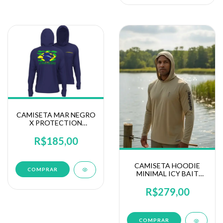
CAMISETA MAR NEGRO
X PROTECTION
POLIAMIDA
MASCULINA (30172)
R$185,00
CAMISETA HOODIE
COMPRAR
MINIMAL ICY BAIT
BAITFISHING
R$279,00
COMPRAR