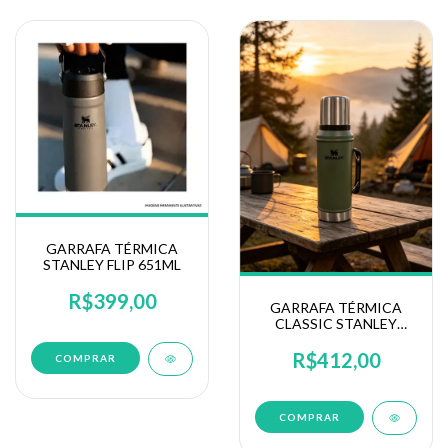
GARRAFA TÉRMICA
STANLEY FLIP 651ML
R$399,00
GARRAFA TÉRMICA
CLASSIC STANLEY
DRIED PINE YERBA
0.95L
R$412,00