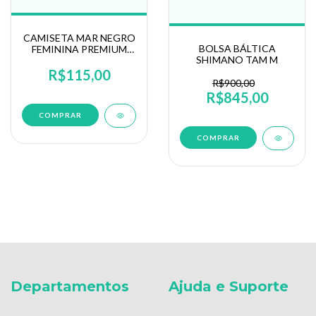
CAMISETA MAR NEGRO
BOLSA BÁLTICA
FEMININA PREMIUM
SHIMANO TAM M
COM ZÍPER MANGA
LONGA (49429)
R$115,00
R$900,00
R$845,00
COMPRAR
Departamentos
Ajuda e Suporte