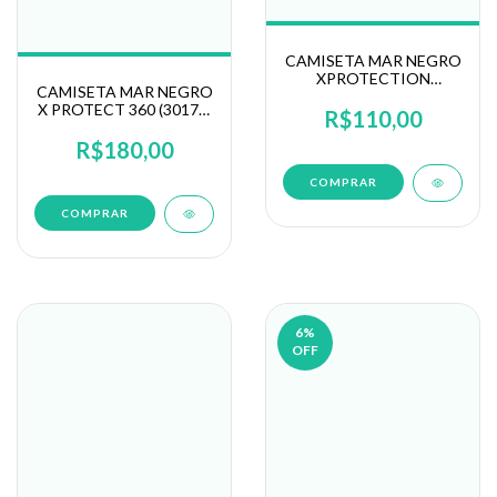
CAMISETA MAR NEGRO
XPROTECTION
CAMISETA MAR NEGRO
SUBLIMADA FEMININA
X PROTECT 360 (30171)
MANGA LONGA COM
R$110,00
COM PROTEÇÃO E
CAPUZ (49428)
CAPUZ
R$180,00
COMPRAR
COMPRAR
6
%
OFF