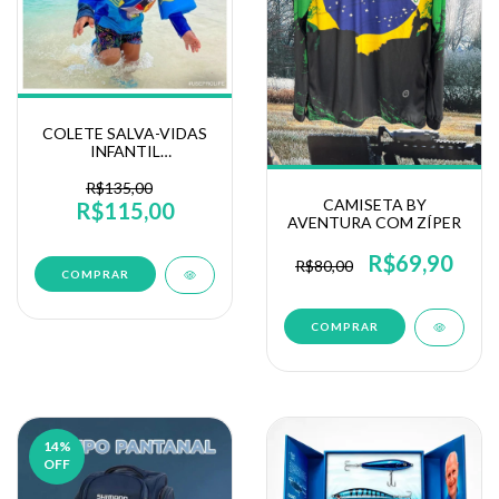
COLETE SALVA-VIDAS
INFANTIL
HOMOLOGADO
PROLIFE VÁRIAS
R$135,00
CORES
CAMISETA BY
R$115,00
AVENTURA COM ZÍPER
R$69,90
R$80,00
COMPRAR
COMPRAR
14
%
OFF