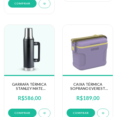
COMPRAR
GARRAFA TÉRMICA
CAIXA TÉRMICA
STANLEY MATE
SOPRANO EVEREST
SYSTEM BLACK 1,6L
SUNSET 8LT
08068-00
R$586,00
R$189,00
COMPRAR