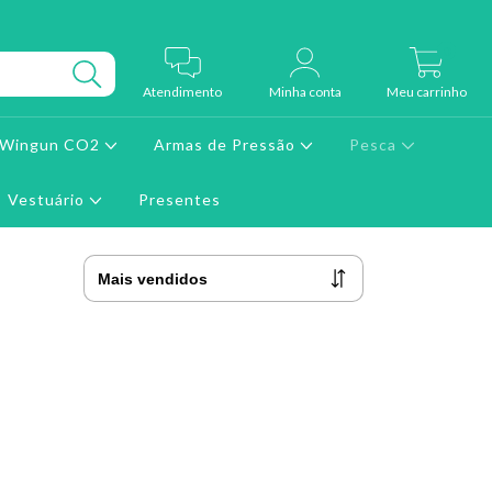
0
Atendimento
Minha conta
Meu carrinho
e Wingun CO2
Armas de Pressão
Pesca
Vestuário
Presentes