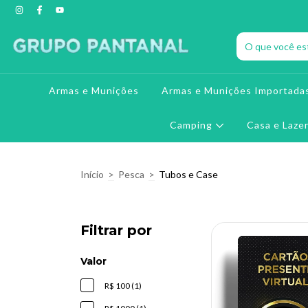
Armas e Munições
Armas e Munições Importada
Camping
Casa e Laze
Início
>
Pesca
>
Tubos e Case
Filtrar por
Valor
R$ 100 (1)