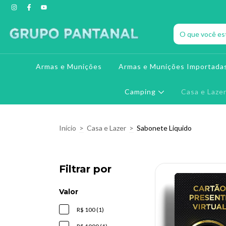
Armas e Munições
Armas e Munições Importada
Camping
Casa e Laze
Início
>
Casa e Lazer
>
Sabonete Liquido
Filtrar por
Valor
R$ 100 (1)