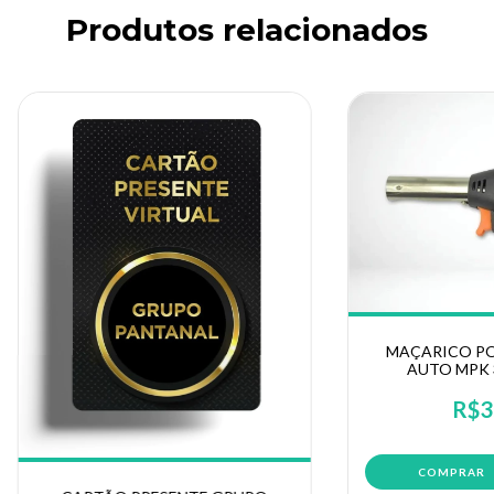
Produtos relacionados
MAÇARICO PO
AUTO MPK 3
R$3