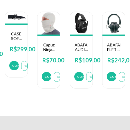
CASE
SOFT
PARA
Capuz
ABAFADOR
ABAFADOR
ARMAS
R$299,00
Ninja -
AUDIX
ELETRONI
LONGAS
0
Unissex
NTK
NAUTIKA
-
-
CREZT
R$70,00
R$109,00
R$242,0
PULSE
Fishing
T119
COMPRAR
Co.