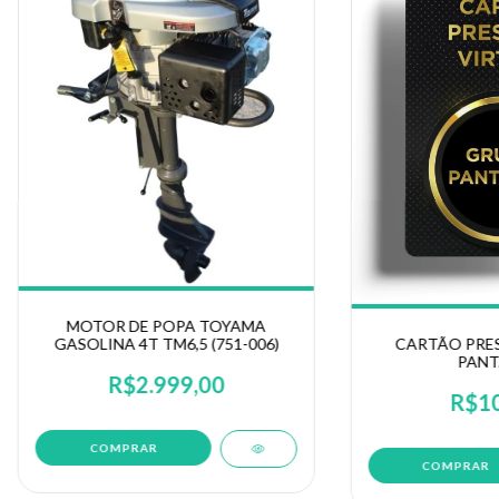
MOTOR DE POPA TOYAMA
GASOLINA 4T TM6,5 (751-006)
CARTÃO PRE
PANT
R$2.999,00
R$10
COMPRAR